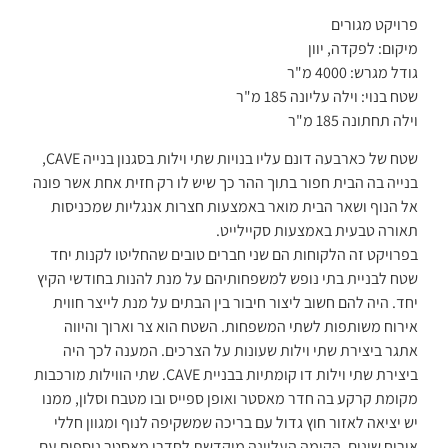
פרויקט מגורים
מיקום: לפקדה, יוון
גודל מגרש: 4000 מ"ר
שטח בנוי: וילה עליונה 185 מ"ר
וילה תחתונה 185 מ"ר
שטח של כארבעה דונם עליו בנויות שתי וילות בסגנון בנייה CAVE,
בנייה בה הבית חפור בתוך ההר כך שיש לו רק חזית אחת אשר פונה
אל הנוף ושאר הבית מואר באמצעות חצרות אנגליות שמכניסות
תאורה טבעית באמצעות סקיילייט.
בפרויקט זה הלקוחות הם שני חברים טובים שהחליטו לקנות יחד
שטח לבניית בתי נופש למשפחותיהם על מנת להנות בחודשי הקיץ
יחד. היה להם חשוב ליצור חיבור בין הבתים על מנת לייצר חווית
אירוח משותפות לשתי המשפחות. השטח הוא צר וארוך והיווה
אתגר ביצירת שתי וילות שעונות על הצרכים. המענה לכך היה
ביצירת שתי וילות דו קומתיות בבניית CAVE. שתי הווילות מורכבות
מקומת קרקע בה חדר מאסטר ואופן ספייס ובו מטבח וסלון, ממנו
יש יציאה לאזור חוץ גדול עם בריכה שמשקיפה לנוף ומגוון חללי
אירוח שונים. הקומה העליונה מוקדשת לחדרי מאסטר נוספים עם