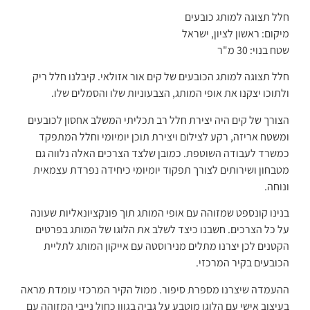
חלל תצוגה למותג כובעים
מיקום: ראשון לציון, ישראל
שטח בנוי: 30 מ"ר
חלל תצוגה למותג הכובעים של קים אור אזולאי. קיבלנו חלל ריק
ולתוכו יצקנו את אופי המותג, הצבעוניות שלו והסמלים שלו.
הצורך של קים היה יצירת חלל רב תכליתי המשלב אחסון לכובעים
ומשטח אריזה, רקע לצילום ויצירת תוכן יומיומי וחלל המתפקד
כמשרד לעבודה השוטפת. כמובן שלצד הצרכים האלה נלווה גם
מטבחון ושירותים לצורך תפקוד יומיומי כיחידה נפרדת עצמאית
ונוחה.
בנינו קונספט שמזוהה עם אופי המותג תוך פונקציונאליות שעונה
על כל הצרכים. חשבנו כיצד לשלב את הלוגו של המותג בפרטים
הקטנים לכן יצרנו מתלים מנירוסטה עם אייקון המותג לתליית
הכובעים בקיר המרכזי.
ההעמדה שיצרנו מספרת סיפור.
ממול הקיר המרכזי עומדת מראה
בעיצוב אישי עם הלוגו מוטבע על גביה בגוון כחול נייבי המזוהה עם